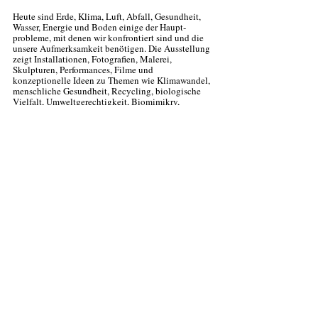
Heute sind Erde, Klima, Luft, Abfall, Gesundheit, 
Wasser, Energie und Boden einige der Haupt­
probleme, mit denen wir konfrontiert sind und die 
unsere Aufmerk­samkeit benötigen. Die Aus­stellung 
zeigt Installationen, Fotografien, Malerei, 
Skulpturen, Performances, Filme und 
konzeptionelle Ideen zu Themen wie Klima­wandel, 
menschliche Gesund­heit, Recycling, biologische 
Vielfalt, Umwelt­gerechtigkeit, Biomimikry, 
Nachhaltigkeit und Regeneration. Die 
Künstler*innen widmen sich der Thematik mit 
Poesie, Humor, Farbigkeit, Erfahrungen und 
Interaktionen auf sehr unter­schiedliche Art und 
Weise. Auch Kunst kann zu einem umwelt­
bewussteren und nachhaltigeren Handeln 
inspirieren!
Das Beiprogramm zur Ausstellung bietet auch 
Events und geführte Ausstellungs­rundgänge mit 
Umwelt­wissenschaftler
innen und Künstler
innen an.
Eröffnung 3. Juni 18 Uhr
4. - 20. Juni immer an Wochenenden
FR 4. |11. |18. |Juni 16:00 – 20:00
SA 5. |12. |19. |Juni 11:00 – 19:00
SO 6. |13. |20. |Juni 11:00 – 19:00