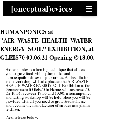
[onceptual)evices
HUMANPONICS at
"AIR_WASTE_HEALTH_WATER_
ENERGY_SOIL" EXHIBITION, at
GLEIS70 03.06.21 Opening @18.00.
Humanponics is a farming technique that allows 
you to grow food with hydroponics and 
homoeopathic doses of your urines. An installation 
and a workshop will take place at the AIR WASTE 
HEALTH WATER ENERGY SOIL Exhibition at the 
Genossenschaft 
Gleis70
 in 
Hermetschloostrasse 70
.
On 19.06. between 17.00 and 19.00, a humanponics 
and tasting workshop will be held. Here you will be 
provided with all you need to grow food at home 
and become the manufacturer of an idea as a plant's 
fertiliser. 
Press release below: 