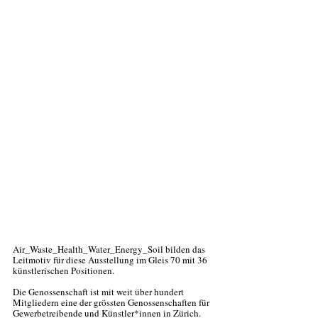
Air_Waste_Health_Water_Energy_Soil bilden das 
Leit­motiv für diese Aus­stellung im Gleis 70 mit 36 
künstler­ischen Positionen.
Die Genossen­schaft ist mit weit über hundert 
Mitgliedern eine der grössten Genossen­schaften für 
Gewerbe­treibende und Künstler*innen in Zürich.